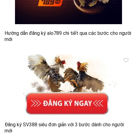
Hướng dẫn đăng ký alo789 chi tiết qua các bước cho người
mới
Đăng ký SV388 siêu đơn giản với 3 bước dành cho người
mới