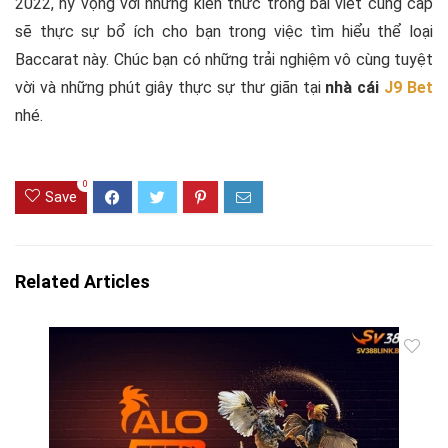
2022, hy vọng với những kiến thức trong bài viết cung cấp
sẽ thực sự bổ ích cho bạn trong việc tìm hiểu thể loại
Baccarat này. Chúc bạn có những trải nghiệm vô cùng tuyệt
vời và những phút giây thực sự thư giãn tại
nhà cái
J9 Bet
nhé.
0
Save
Related Articles