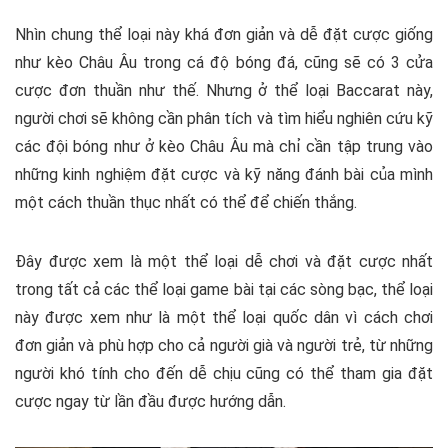
Nhìn chung thể loại này khá đơn giản và dễ đặt cược giống
như kèo Châu Âu trong cá độ bóng đá, cũng sẽ có 3 cửa
cược đơn thuần như thế. Nhưng ở thể loại Baccarat này,
người chơi sẽ không cần phân tích và tìm hiểu nghiên cứu kỹ
các đội bóng như ở kèo Châu Âu mà chỉ cần tập trung vào
những kinh nghiệm đặt cược và kỹ năng đánh bài của mình
một cách thuần thục nhất có thể để chiến thắng.
Đây được xem là một thể loại dễ chơi và đặt cược nhất
trong tất cả các thể loại game bài tại các sòng bạc, thể loại
này được xem như là một thể loại quốc dân vì cách chơi
đơn giản và phù hợp cho cả người già và người trẻ, từ những
người khó tính cho đến dễ chịu cũng có thể tham gia đặt
cược ngay từ lần đầu được hướng dẫn.