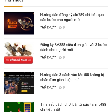
Thủ Thuật
Hướng dẫn đăng ký alo789 chi tiết qua
các bước cho người mới
THỦ THUẬT
0
Đăng ký SV388 siêu đơn giản với 3 bước
dành cho người mới
THỦ THUẬT
0
Hướng dẫn 3 cách vào Mot88 không bị
chặn đơn giản, hiệu quả
THỦ THUẬT
0
Tìm hiểu cách chơi bài tứ sắc tại mot88
chi tiết nhất