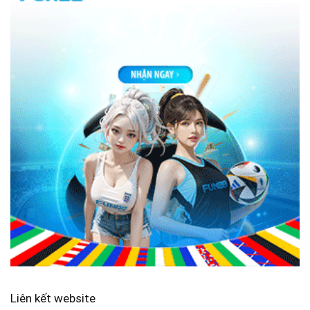
Liên kết website