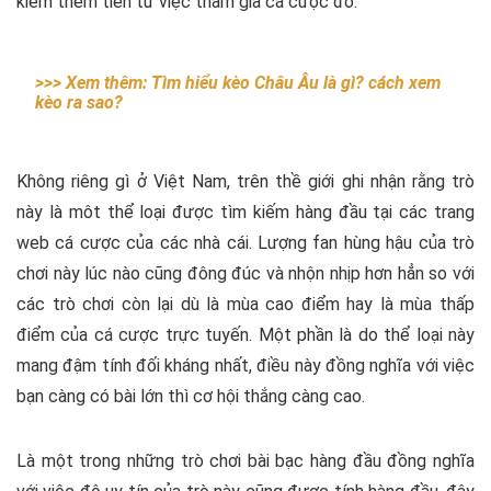
kiếm thêm tiền từ việc tham gia cá cược đó.
>>> Xem thêm:
Tìm hiểu kèo Châu Âu là gì? cách xem
kèo ra sao?
Không riêng gì ở Việt Nam, trên thề giới ghi nhận rằng trò
này là môt thể loại được tìm kiếm hàng đầu tại các trang
web cá cược của các nhà cái. Lượng fan hùng hậu của trò
chơi này lúc nào cũng đông đúc và nhộn nhịp hơn hẳn so với
các trò chơi còn lại dù là mùa cao điểm hay là mùa thấp
điểm của cá cược trực tuyến. Một phần là do thể loại này
mang đậm tính đối kháng nhất, điều này đồng nghĩa với việc
bạn càng có bài lớn thì cơ hội thắng càng cao.
Là một trong những trò chơi bài bạc hàng đầu đồng nghĩa