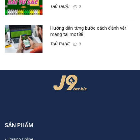
THỦ THUẬT
0
Hướng dẫn từng bước cách đánh vét
máng tại mot88
THỦ THUẬT
0
SẢN PHẨM
Casino Online