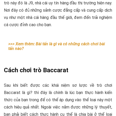
trò này đó là J9, nhà cái uy tín hàng đầu thị trường hiện nay.
Nơi đây có đủ những sảnh cược đẳng cấp và cung cấp dịch
vụ như một nhà cái hàng đầu thế giới, đem đến trải nghiệm
cá cược đỉnh cao cho bạn.
>>> Xem thêm:
Bài tấn là gì và có những cách chơi bài
tấn nào?
Cách chơi trò Baccarat
Sau khi biết được các khái niệm sơ lược về trò chơi
Baccarat là gì? thì đây là chính là lúc bạn thực hành kiến
thức của bạn trong để có thể áp dụng vào thể loại này một
cách hiệu quả nhất. Ngoài việc nắm được những lý thuyết,
bạn phải biết cách thực hành cụ thể là chia bài ở thể loại