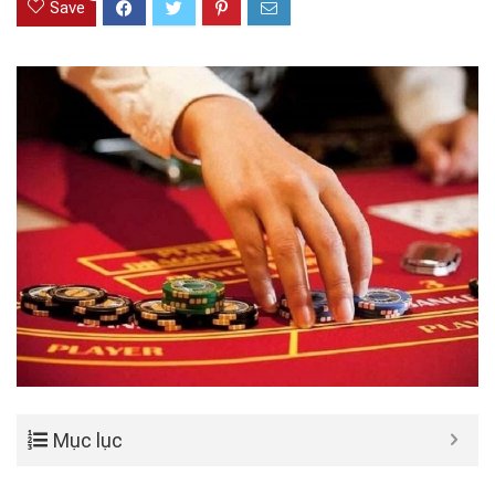
Save
Mục lục