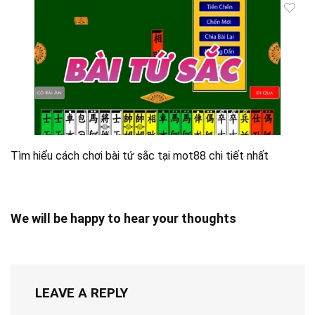
Tìm hiểu cách chơi bài tứ sắc tại mot88 chi tiết nhất
We will be happy to hear your thoughts
LEAVE A REPLY