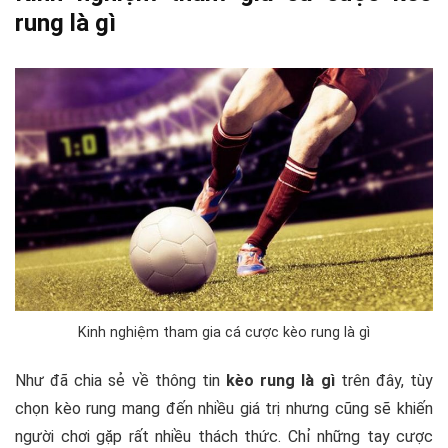
rung là gì
Kinh nghiệm tham gia cá cược kèo rung là gì
Như đã chia sẻ về thông tin
kèo rung là gì
trên đây, tùy
chọn kèo rung mang đến nhiều giá trị nhưng cũng sẽ khiến
người chơi gặp rất nhiều thách thức. Chỉ những tay cược