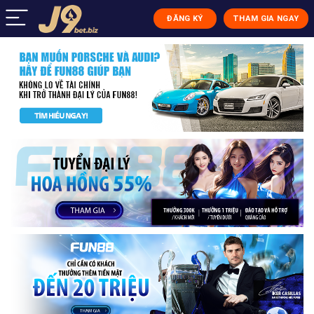
ĐĂNG KÝ
THAM GIA NGAY