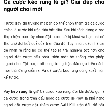
Cá cược
kèo rung là gì?
Giải đáp cho
người chơi mới
Trước đây thị trường mà bạn có thể chọn tham gia cá cược
chính là trước khi trận đấu bắt đầu. Sau khi hành động được
thực hiện, các tùy chọn đặt cược sẽ bị khoá và bạn chỉ có
thể chờ đợi kết quả của trận đấu đó. Tuy nhiên, các nhà cái
đã nhận ra rằng họ có thể tạo ra trải nghiệm tốt hơn cho
người đặt cược nếu phát triển một hệ thống cho phép
người chơi đặt cược bổ sung trong trận đấu dựa trên cách
mọi thứ đang diễn ra. Và cá cược kèo rung cũng xuất hiện
kể từ đó.
Vậy
kèo rung là gì?
Cá cược kèo rung, đôi khi được gọi là
cá cược trong trận đấu hoặc cá cược in-Play, là khả năng
người đặt cược đặt thêm cược SAU KHI trận đấu đã bắt