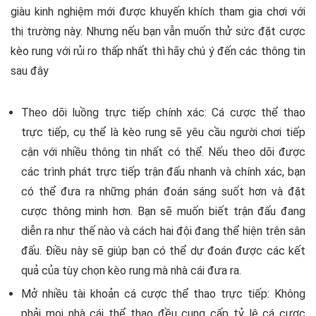
giàu kinh nghiệm mới được khuyến khích tham gia chơi với
thị trường này. Nhưng nếu bạn vẫn muốn thử sức đặt cược
kèo rung với rủi ro thấp nhất thì hãy chú ý đến các thông tin
sau đây
Theo dõi luồng trực tiếp chính xác: Cá cược thể thao
trực tiếp, cụ thể là kèo rung sẽ yêu cầu người chơi tiếp
cận với nhiều thông tin nhất có thể. Nếu theo dõi được
các trình phát trực tiếp trận đấu nhanh và chính xác, bạn
có thể đưa ra những phán đoán sáng suốt hơn và đặt
cược thông minh hơn. Bạn sẽ muốn biết trận đấu đang
diễn ra như thế nào và cách hai đội đang thể hiện trên sân
đấu. Điều này sẽ giúp bạn có thể dự đoán được các kết
quả của tùy chọn kèo rung mà nhà cái đưa ra.
Mở nhiều tài khoản cá cược thể thao trực tiếp: Không
phải mọi nhà cái thể thao đều cung cấp tỷ lệ cá cược