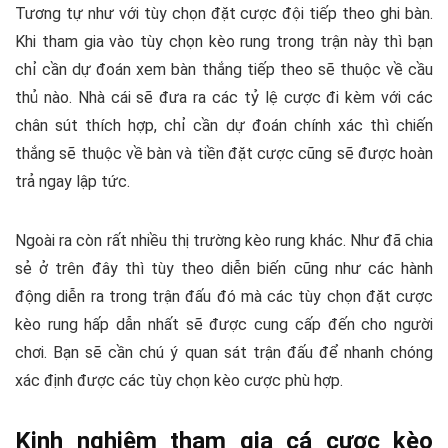
Tương tự như với tùy chọn đặt cược đội tiếp theo ghi bàn.
Khi tham gia vào tùy chọn kèo rung trong trận này thì bạn
chỉ cần dự đoán xem bàn thắng tiếp theo sẽ thuộc về cầu
thủ nào. Nhà cái sẽ đưa ra các tỷ lệ cược đi kèm với các
chân sút thích hợp, chỉ cần dự đoán chính xác thì chiến
thắng sẽ thuộc về bàn và tiền đặt cược cũng sẽ được hoàn
trả ngay lập tức.
Ngoài ra còn rất nhiều thị trường kèo rung khác. Như đã chia
sẻ ở trên đây thì tùy theo diễn biến cũng như các hành
động diễn ra trong trận đấu đó mà các tùy chọn đặt cược
kèo rung hấp dẫn nhất sẽ được cung cấp đến cho người
chơi. Bạn sẽ cần chú ý quan sát trận đấu để nhanh chóng
xác định được các tùy chọn kèo cược phù hợp.
Kinh nghiệm tham gia cá cược kèo