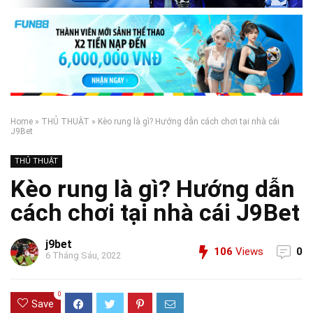
Home
»
THỦ THUẬT
»
Kèo rung là gì? Hướng dẫn cách chơi tại nhà cái
J9Bet
THỦ THUẬT
Kèo rung là gì? Hướng dẫn
cách chơi tại nhà cái J9Bet
j9bet
106
Views
0
6 Tháng Sáu, 2022
0
Save