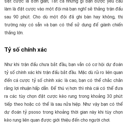
Đặt cược là đơn giản; Tất cả những gì bạn được yêu cầu
làm là đặt cược vào một đội mà bạn nghĩ sẽ thắng trận đấu
sau 90 phút. Cho dù một đội đã ghi bàn hay không, thị
trường này có sẵn và bạn có thể sử dụng để giành chiến
thắng lớn.
Tỷ số chính xác
Như khi trận đấu chưa bắt đầu, bạn vẫn có cơ hội dự đoán
tỷ số chính xác khi trận đấu bắt đầu. Mặc dù rủi ro liên quan
đến cá cược tỷ số chính xác là cao, bạn có thể chắc chắn
rằng lợi nhuận hấp dẫn. Để thú vị hơn thì nhà cái có thể đưa
ra các tùy chọn đặt cược kèo rung trong khoảng 30 phút
tiếp theo hoặc có thể là sau nửa hiệp. Như vậy bạn có thể
dự đoán tỷ psoso trong khoảng thời gian này khi tùy chọn
kèo rung liên quan được giới thiệu đến cho người chơi.