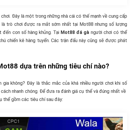
i chơi. Đây là một trong những nhà cái có thế mạnh về cung cấp
 là trò chơi được ra mắt sớm nhất tại Mot88 nhưng số lượng
ạt đến con số hàng khủng. Tại
Mot88 đá gà
người chơi có thể
chú chiến kê hàng tuyển. Các trận đấu này cũng sẽ được phát
 Mot88 dựa trên những tiêu chí nào?
 gia không? Đây là thắc mắc của khá nhiều người chơi khi số
t cách nhanh chóng. Để đưa ra đánh giá cụ thể và đúng nhất về
Cụ thể gồm các tiêu chí sau đây: