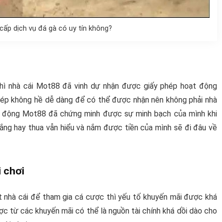
ấp dịch vụ đá gà có uy tín không?
hì nhà cái Mot88 đã vinh dự nhận được giấy phép hoạt động
 phép không hề dễ dàng để có thể được nhận nên không phải nhà
ạt động Mot88 đã chứng minh được sự minh bạch của mình khi
hắng hay thua vẫn hiểu và nắm được tiền của mình sẽ đi đâu về
 chơi
 nhà cái để tham gia cá cược thì yếu tố khuyến mãi được khá
c từ các khuyến mãi có thể là nguồn tài chính khá dồi dào cho