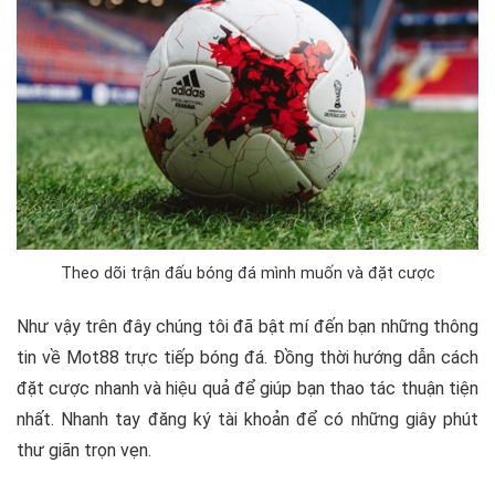
Theo dõi trận đấu bóng đá mình muốn và đặt cược
Như vậy trên đây chúng tôi đã bật mí đến bạn những thông
tin về Mot88 trực tiếp bóng đá. Đồng thời hướng dẫn cách
đặt cược nhanh và hiệu quả để giúp bạn thao tác thuận tiện
nhất. Nhanh tay đăng ký tài khoản để có những giây phút
thư giãn trọn vẹn.