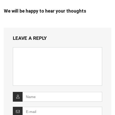
We will be happy to hear your thoughts
LEAVE A REPLY