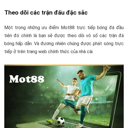
Theo dõi các trận đấu đặc sắc
Một trong những ưu điểm Mot88 trực tiếp bóng đá đầu
tiên đó chính là bạn sẽ được theo dõi vô số các trận đá
bóng hấp dẫn. Và đương nhiên chúng được phát sóng trực
tiếp ở trên trang web chính thức của nhà cái.