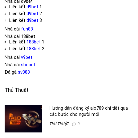
Nhà cái
d9bet
Liên kết
d9bet
1
Liên kết
d9bet
2
Liên kết
d9bet
3
Nhà cái
fun88
Nhà cái
188bet
Liên kết
188bet
1
Liên kết
188bet
2
Nhà cái
v9bet
Nhà cái
sbobet
Đá gà
sv388
Thủ Thuật
Hướng dẫn đăng ký alo789 chi tiết qua
các bước cho người mới
THỦ THUẬT
0