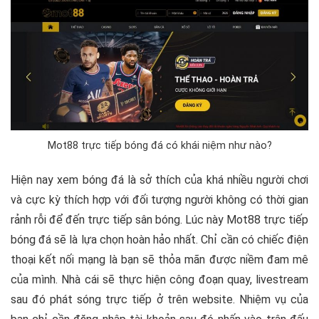
Mot88 trực tiếp bóng đá có khái niệm như nào?
Hiện nay xem bóng đá là sở thích của khá nhiều người chơi
và cực kỳ thích hợp với đối tượng người không có thời gian
rảnh rỗi để đến trực tiếp sân bóng. Lúc này Mot88 trực tiếp
bóng đá sẽ là lựa chọn hoàn hảo nhất. Chỉ cần có chiếc điện
thoại kết nối mạng là bạn sẽ thỏa mãn được niềm đam mê
của mình. Nhà cái sẽ thực hiện công đoạn quay, livestream
sau đó phát sóng trực tiếp ở trên website. Nhiệm vụ của