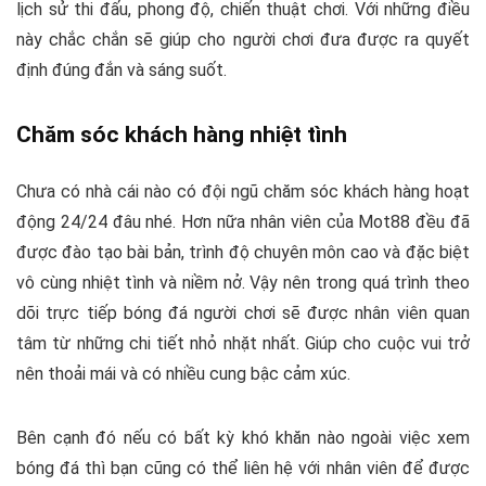
lịch sử thi đấu, phong độ, chiến thuật chơi. Với những điều
này chắc chắn sẽ giúp cho người chơi đưa được ra quyết
định đúng đắn và sáng suốt.
Chăm sóc khách hàng nhiệt tình
Chưa có nhà cái nào có đội ngũ chăm sóc khách hàng hoạt
động 24/24 đâu nhé. Hơn nữa nhân viên của Mot88 đều đã
được đào tạo bài bản, trình độ chuyên môn cao và đặc biệt
vô cùng nhiệt tình và niềm nở. Vậy nên trong quá trình theo
dõi trực tiếp bóng đá người chơi sẽ được nhân viên quan
tâm từ những chi tiết nhỏ nhặt nhất. Giúp cho cuộc vui trở
nên thoải mái và có nhiều cung bậc cảm xúc.
Bên cạnh đó nếu có bất kỳ khó khăn nào ngoài việc xem
bóng đá thì bạn cũng có thể liên hệ với nhân viên để được