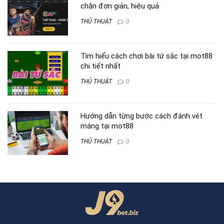
chặn đơn giản, hiệu quả
THỦ THUẬT
0
Tìm hiểu cách chơi bài tứ sắc tại mot88
chi tiết nhất
THỦ THUẬT
0
Hướng dẫn từng bước cách đánh vét
máng tại mot88
THỦ THUẬT
0