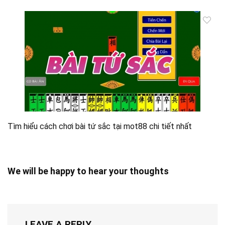
Tìm hiểu cách chơi bài tứ sắc tại mot88 chi tiết nhất
We will be happy to hear your thoughts
LEAVE A REPLY