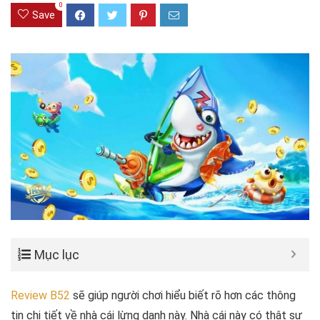
0
Save
Mục lục
Review B52
sẽ giúp người chơi hiểu biết rõ hơn các thông
tin chi tiết về nhà cái lừng danh này. Nhà cái này có thật sự