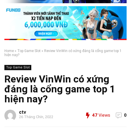
Home
»
Top Game Slot
»
Review VinWin có xứng đáng là cổng game top 1
hiện nay?
Top Game Slot
Review VinWin có xứng
đáng là cổng game top 1
hiện nay?
ctv
47
Views
0
26 Tháng Chín, 2022