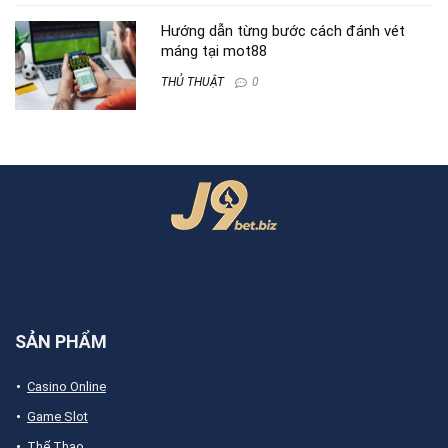
Hướng dẫn từng bước cách đánh vét
máng tại mot88
THỦ THUẬT
0
SẢN PHẨM
Casino Online
Game Slot
Thể Thao