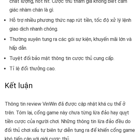
chất lượng, hot hit. Cược thủ tham gia không biết cảm
giác nhàm chán là gì.
Hỗ trợ nhiều phương thức nạp rút tiền, tốc độ xử lý lệnh
giao dịch nhanh chóng.
Thường xuyên tung ra các gói sự kiện, khuyến mãi lớn và
hấp dẫn.
Tuyệt đối bảo mật thông tin cược thủ cung cấp.
Tỉ lệ đổi thưởng cao.
Kết luận
Thông tin
review VinWin
đã được cập nhật khá cụ thể ở
trên. Tóm lại, cổng game này chưa từng lừa đảo hay quỵt
tiền cược của người chơi. Những thông tin lừa đảo đều do
đối thủ chơi xấu tự biên tự diễn tung ra để khiến cổng game
khó tiếp cận với giới cược thủ.