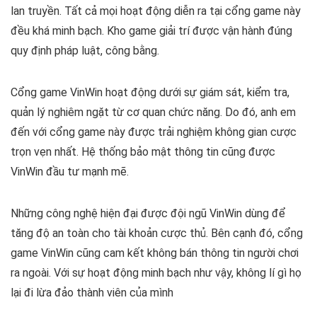
lan truyền. Tất cả mọi hoạt động diễn ra tại cổng game này
đều khá minh bạch. Kho game giải trí được vận hành đúng
quy định pháp luật, công bằng.
Cổng game VinWin hoạt động dưới sự giám sát, kiểm tra,
quản lý nghiêm ngặt từ cơ quan chức năng. Do đó, anh em
đến với cổng game này được trải nghiệm không gian cược
trọn vẹn nhất. Hệ thống bảo mật thông tin cũng được
VinWin đầu tư mạnh mẽ.
Những công nghệ hiện đại được đội ngũ VinWin dùng để
tăng độ an toàn cho tài khoản cược thủ. Bên cạnh đó, cổng
game VinWin cũng cam kết không bán thông tin người chơi
ra ngoài. Với sự hoạt động minh bạch như vậy, không lí gì họ
lại đi lừa đảo thành viên của mình