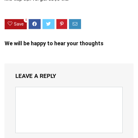
0
Save
We will be happy to hear your thoughts
LEAVE A REPLY