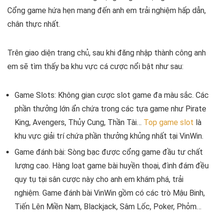
Cổng game hứa hẹn mang đến anh em trải nghiệm hấp dẫn,
chân thực nhất.
Trên giao diện trang chủ, sau khi đăng nhập thành công anh
em sẽ tìm thấy ba khu vực cá cược nổi bật như sau:
Game Slots: Không gian cược slot game đa màu sắc. Các
phần thưởng lớn ẩn chứa trong các tựa game như Pirate
King, Avengers, Thủy Cung, Thần Tài…
Top game slot
là
khu vực giải trí chứa phần thưởng khủng nhất tại VinWin.
Game đánh bài: Sòng bạc được cổng game đầu tư chất
lượng cao. Hàng loạt game bài huyền thoại, đình đám đều
quy tụ tại sân cược này cho anh em khám phá, trải
nghiệm. Game đánh bài VinWin gồm có các trò Mậu Binh,
Tiến Lên Miền Nam, Blackjack, Sâm Lốc, Poker, Phỏm…