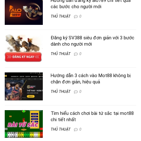
Hướng dẫn đăng ký alo789 chi tiết qua
các bước cho người mới
THỦ THUẬT
0
Đăng ký SV388 siêu đơn giản với 3 bước
dành cho người mới
THỦ THUẬT
0
Hướng dẫn 3 cách vào Mot88 không bị
chặn đơn giản, hiệu quả
THỦ THUẬT
0
Tìm hiểu cách chơi bài tứ sắc tại mot88
chi tiết nhất
THỦ THUẬT
0