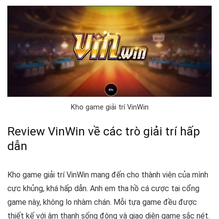
Kho game giải trí VinWin
Review VinWin về các trò giải trí hấp
dẫn
Kho game giải trí VinWin mang đến cho thành viên của mình
cực khủng, khá hấp dẫn. Anh em tha hồ cá cược tại cổng
game này, không lo nhàm chán. Mỗi tựa game đều được
thiết kế với âm thanh sống động và giao diện game sắc nét.